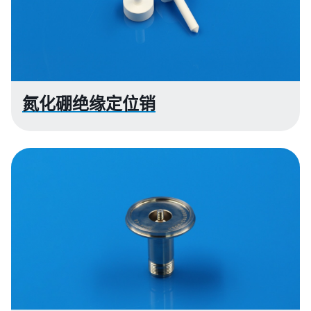
氮化硼绝缘定位销