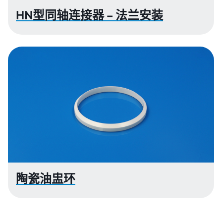
HN型同轴连接器 – 法兰安装
陶瓷油盅环