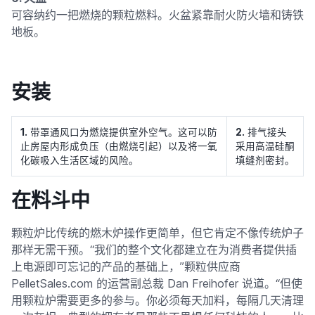
可容纳约一把燃烧的颗粒燃料。火盆紧靠耐火防火墙和铸铁
地板。
安装
1.
带罩通风口为燃烧提供室外空气。这可以防
2.
排气接头
止房屋内形成负压（由燃烧引起）以及将一氧
采用高温硅酮
化碳吸入生活区域的风险。
填缝剂密封。
在料斗中
颗粒炉比传统的燃木炉操作更简单，但它肯定不像传统炉子
那样无需干预。“我们的整个文化都建立在为消费者提供插
上电源即可忘记的产品的基础上，”颗粒供应商
PelletSales.com 的运营副总裁 Dan Freihofer 说道。“但使
用颗粒炉需要更多的参与。你必须每天加料，每隔几天清理