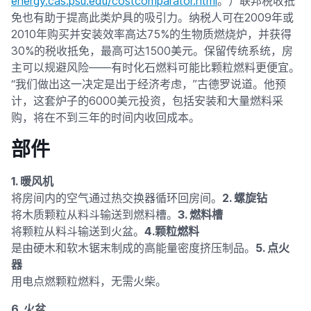
energy.cas.psu.edu/costcomparator.html
。）联邦税收抵
免也有助于提高此类炉具的吸引力。纳税人可在2009年或
2010年购买并安装效率高达75%的生物质燃烧炉，并获得
30%的税收抵免，最高可达1500美元。保留传统系统，房
主可以规避风险——有时化石燃料可能比颗粒燃料更便宜。
“我们做出这一决定是出于经济考虑，”古德罗说道。他预
计，这套炉子的6000美元投资，包括安装和大量燃料采
购，将在不到三年的时间内收回成本。
部件
1. 暖风机
将房间内的空气通过热交换器循环回房间。
2. 螺旋钻
将木质颗粒从料斗输送到燃料槽。
3. 燃料槽
将颗粒从料斗输送到火盆。
4.颗粒燃料
是由硬木和软木锯末制成的高能量密度挤压制品。
5. 点火
器
用电点燃颗粒燃料，无需火柴。
6. 火盆