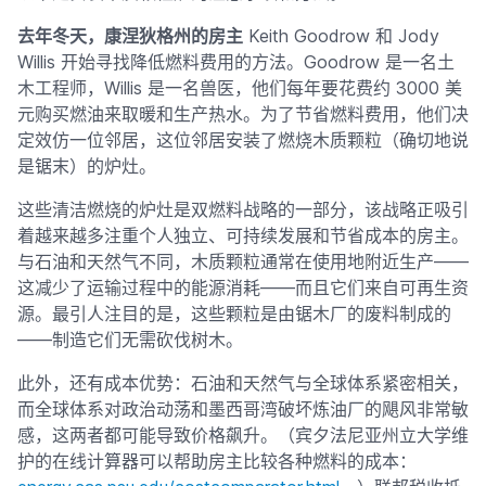
去年冬天，康涅狄格州的房主
Keith Goodrow 和 Jody
Willis 开始寻找降低燃料费用的方法。Goodrow 是一名土
木工程师，Willis 是一名兽医，他们每年要花费约 3000 美
元购买燃油来取暖和生产热水。为了节省燃料费用，他们决
定效仿一位邻居，这位邻居安装了燃烧木质颗粒（确切地说
是锯末）的炉灶。
这些清洁燃烧的炉灶是双燃料战略的一部分，该战略正吸引
着越来越多注重个人独立、可持续发展和节省成本的房主。
与石油和天然气不同，木质颗粒通常在使用地附近生产——
这减少了运输过程中的能源消耗——而且它们来自可再生资
源。最引人注目的是，这些颗粒是由锯木厂的废料制成的
——制造它们无需砍伐树木。
此外，还有成本优势：石油和天然气与全球体系紧密相关，
而全球体系对政治动荡和墨西哥湾破坏炼油厂的飓风非常敏
感，这两者都可能导致价格飙升。（宾夕法尼亚州立大学维
护的在线计算器可以帮助房主比较各种燃料的成本：