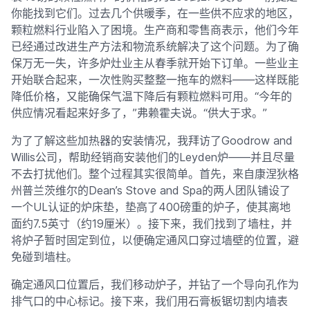
你能找到它们。过去几个供暖季，在一些供不应求的地区，
颗粒燃料行业陷入了困境。生产商和零售商表示，他们今年
已经通过改进生产方法和物流系统解决了这个问题。为了确
保万无一失，许多炉灶业主从春季就开始下订单。一些业主
开始联合起来，一次性购买整整一拖车的燃料——这样既能
降低价格，又能确保气温下降后有颗粒燃料可用。“今年的
供应情况看起来好多了，”弗赖霍夫说。“供大于求。”
为了了解这些加热器的安装情况，我拜访了Goodrow and
Willis公司，帮助经销商安装他们的Leyden炉——并且尽量
不去打扰他们。整个过程其实很简单。首先，来自康涅狄格
州普兰茨维尔的Dean’s Stove and Spa的两人团队铺设了
一个UL认证的炉床垫，垫高了400磅重的炉子，使其离地
面约7.5英寸（约19厘米）。接下来，我们找到了墙柱，并
将炉子暂时固定到位，以便确定通风口穿过墙壁的位置，避
免碰到墙柱。
确定通风口位置后，我们移动炉子，并钻了一个导向孔作为
排气口的中心标记。接下来，我们用石膏板锯切割内墙表