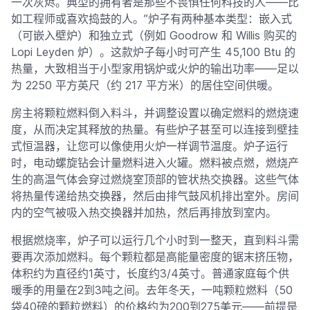
一次灰烬。典型的拥有者是那些不畏惧任何科技的人——比
如工程师或喜欢捣鼓的人。”炉子有两种基本类型：嵌入式
（可嵌入壁炉）和独立式（例如 Goodrow 和 Willis 购买的
Lopi Leyden 炉）。这款炉子每小时可产生 45,100 Btu 的
热量，大致相当于小型家用锅炉或火炉的输出功率——足以
为 2250 平方英尺（约 217 平方米）的居住空间供暖。
房主将颗粒燃料倒入料斗，并调整设置以确定燃料的燃烧速
度，从而决定其释放的热量。有些炉子甚至可以连接到壁挂
式恒温器，让您可以像使用火炉一样调节温度。炉子运行
时，电动螺旋钻会计量燃料进入火罐。燃料被点燃，燃烧产
生的高温气体会穿过燃烧室顶部的管状热交换器。这些气体
将热量传递给热交换器，然后由排气鼓风机排出室外。房间
内的空气被吸入热交换器并加热，然后再排放到室内。
根据燃烧率，炉子可以运行几个小时到一整天，直到料斗需
要再次添加燃料。每个颗粒都是高能量密度的锯末挤压物，
体积约为直径约1英寸，长度约3/4英寸。普通家庭每个供
暖季的用量在2到3吨之间。去年冬天，一吨颗粒燃料（50
袋40磅的颗粒燃料）的价格约为200到275美元——前提是