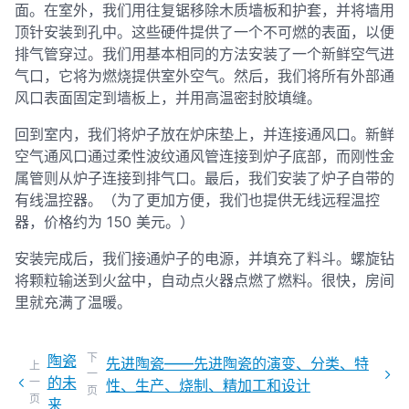
面。在室外，我们用往复锯移除木质墙板和护套，并将墙用
顶针安装到孔中。这些硬件提供了一个不可燃的表面，以便
排气管穿过。我们用基本相同的方法安装了一个新鲜空气进
气口，它将为燃烧提供室外空气。然后，我们将所有外部通
风口表面固定到墙板上，并用高温密封胶填缝。
回到室内，我们将炉子放在炉床垫上，并连接通风口。新鲜
空气通风口通过柔性波纹通风管连接到炉子底部，而刚性金
属管则从炉子连接到排气口。最后，我们安装了炉子自带的
有线温控器。（为了更加方便，我们也提供无线远程温控
器，价格约为 150 美元。）
安装完成后，我们接通炉子的电源，并填充了料斗。螺旋钻
将颗粒输送到火盆中，自动点火器点燃了燃料。很快，房间
里就充满了温暖。
下
陶瓷
先进陶瓷——先进陶瓷的演变、分类、特
上
一
的未
一
性、生产、烧制、精加工和设计
页
页
来