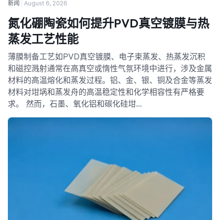
新闻
August 6, 2026
氮化硼陶瓷如何提升PVD真空镀膜与热
蒸发工艺性能
薄膜制备工艺如PVD真空镀膜、电子束蒸发、热蒸发沉积
和磁控溅射通常在高真空或惰性气氛环境中进行，涉及金属
材料的高温熔化和蒸发过程。铝、金、银、铜及合金等蒸发
材料对坩埚和蒸发舟的高温稳定性和化学相容性有严格要
求。 然而，石墨、氧化铝和碳化硅坩…