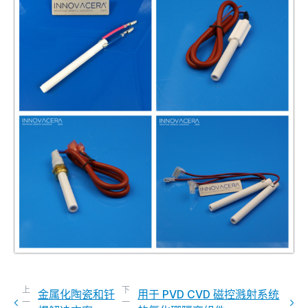
上
下
金属化陶瓷和钎
用于 PVD ​​CVD 磁控溅射系统
一
一