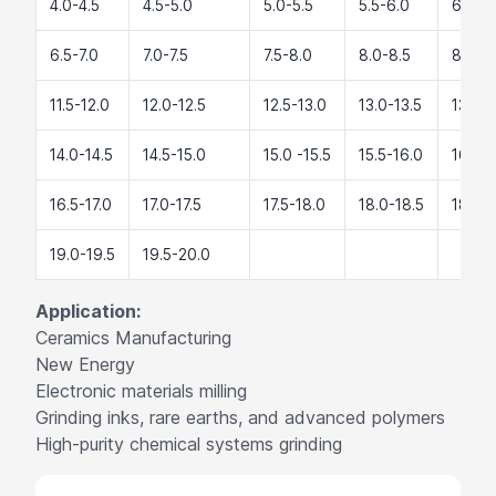
4.0-4.5
4.5-5.0
5.0-5.5
5.5-6.0
6.0-6
6.5-7.0
7.0-7.5
7.5-8.0
8.0-8.5
8.5-9
11.5-12.0
12.0-12.5
12.5-13.0
13.0-13.5
13.5-1
14.0-14.5
14.5-15.0
15.0 -15.5
15.5-16.0
16.0-1
16.5-17.0
17.0-17.5
17.5-18.0
18.0-18.5
18.5-1
19.0-19.5
19.5-20.0
Application:
Ceramics Manufacturing
New Energy
Electronic materials milling
Grinding inks, rare earths, and advanced polymers
High-purity chemical systems grinding