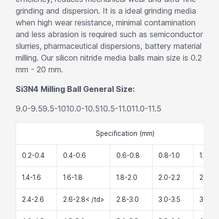
grinding and dispersion. It is a ideal grinding media
when high wear resistance, minimal contamination
and less abrasion is required such as semiconductor
slurries, pharmaceutical dispersions, battery material
milling. Our silicon nitride media balls main size is 0.2
mm - 20 mm.
Si3N4 Milling Ball General Size:
9.0-9.59.5-1010.0-10.510.5-11.011.0-11.5
Specification (mm)
0.2-0.4
0.4-0.6
0.6-0.8
0.8-1.0
1.0-1.2
1.4-1.6
1.6-1.8
1.8-2.0
2.0-2.2
2.2-2.
2.4-2.6
2.6-2.8< /td>
2.8-3.0
3.0-3.5
3.5-4.