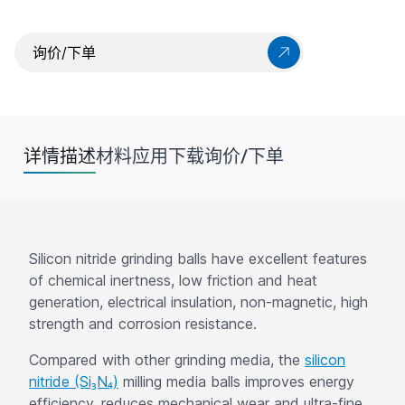
询价/下单
详情描述
材料
应用
下载
询价/下单
Silicon nitride grinding balls have excellent features
of chemical inertness, low friction and heat
generation, electrical insulation, non-magnetic, high
strength and corrosion resistance.
Compared with other grinding media, the
silicon
nitride (Si₃N₄)
milling media balls improves energy
efficiency, reduces mechanical wear and ultra-fine