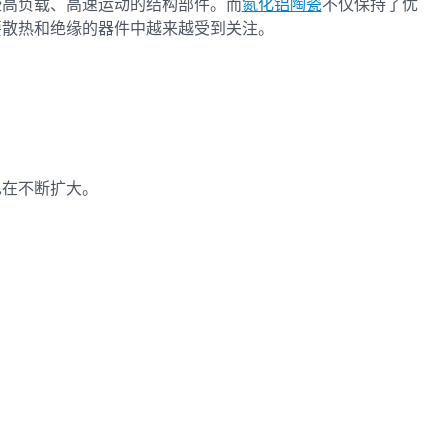
些高负载、高速运动的结构部件。而
氮化铝陶瓷
不仅保持了优
要散热和绝缘的器件中越来越受到关注。
也在不断扩大。