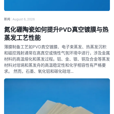
新闻
August 6, 2026
氮化硼陶瓷如何提升PVD真空镀膜与热
蒸发工艺性能
薄膜制备工艺如PVD真空镀膜、电子束蒸发、热蒸发沉积
和磁控溅射通常在高真空或惰性气氛环境中进行，涉及金属
材料的高温熔化和蒸发过程。铝、金、银、铜及合金等蒸发
材料对坩埚和蒸发舟的高温稳定性和化学相容性有严格要
求。 然而，石墨、氧化铝和碳化硅坩…